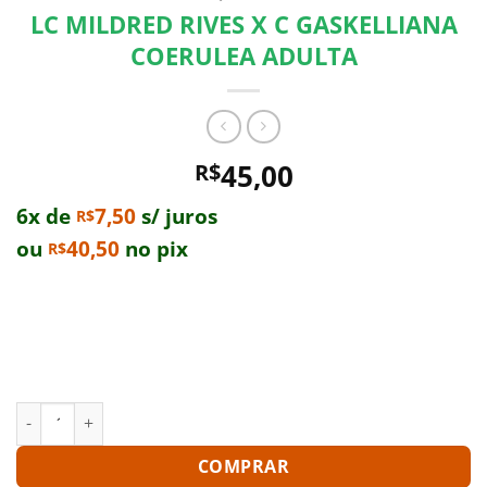
LC MILDRED RIVES X C GASKELLIANA
COERULEA ADULTA
45,00
R$
6x de
7,50
s/ juros
R$
ou
40,50
no pix
R$
Comprando uma Lc Mildred Rives X C Gaskelliana
Coerulea Adulta você leva para casa um ótimo produto
com garantia de qualidade e procedência. Aproveite
nossas ofertas e o Frete Grátis para todo Brasil.*
LC MILDRED RIVES X C GASKELLIANA COERULEA ADULTA quan
COMPRAR