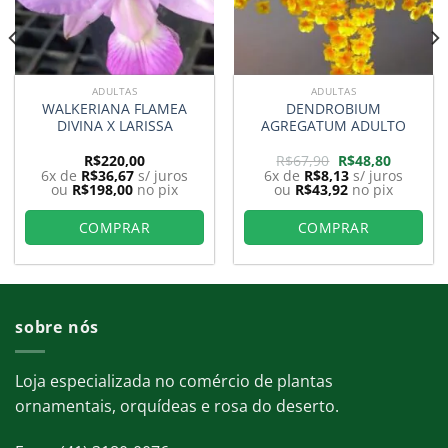
ADULTAS
ADULTAS
WALKERIANA FLAMEA
DENDROBIUM
DIVINA X LARISSA
AGREGATUM ADULTO
O
O
R$
220,00
R$
67,90
R$
48,80
preço
preço
6x de
R$
36,67
s/ juros
6x de
R$
8,13
s/ juros
original
atual
ou
R$
198,00
no pix
ou
R$
43,92
no pix
era:
é:
0.
R$67,90.
R$48,80.
COMPRAR
COMPRAR
sobre nós
Loja especializada no comércio de plantas
ornamentais, orquídeas e rosa do deserto.