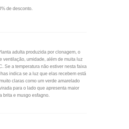
é:
0% de desconto.
,00.
R$22,68.
ta adulta produzida por clonagem, o
de ventilação, umidade, além de muita luz
C. Se a temperatura não estiver nesta faixa
olhas indica se a luz que elas recebem está
s muito claras como um verde amarelado
virada para o lado que apresenta maior
a brita e musgo esfagno.