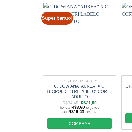
Super barato!
PLANTAS DE CORTE
C. DOWIANA “AUREA” X C.
OR
LEOPOLDII “TRI LABELO” CORTE
ADULTO
O
O
R$
34,45
R$
21,59
preço
preço
6x de
R$
3,60
s/ juros
original
atual
ou
R$
19,43
no pix
era:
é:
R$34,45.
R$21,59.
COMPRAR