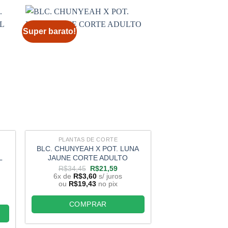
Super barato!
Super barato!
PLANTAS DE CORTE
PLANTAS D
BLC. CHUNYEAH X POT. LUNA
LC. ORQUIDACE
L
JAUNE CORTE ADULTO
MAGICO X BLC
RAIMBOW CO
O
O
R$
34,45
R$
21,59
preço
preço
6x de
R$
3,60
s/ juros
R$
34,45
original
atual
ou
R$
19,43
no pix
6x de
R$
3,
era:
é:
ou
R$
19,4
R$34,45.
R$21,59.
COMPRAR
,59.
COMP