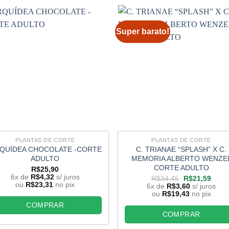
Super barato!
PLANTAS DE CORTE
PLANTAS DE CORTE
QUÍDEA CHOCOLATE -CORTE
C. TRIANAE “SPLASH” X C.
ADULTO
MEMORIA ALBERTO WENZE
CORTE ADULTO
R$
25,90
6x de
R$
4,32
s/ juros
O
O
R$
34,45
R$
21,59
ou
R$
23,31
no pix
preço
preço
6x de
R$
3,60
s/ juros
original
atual
ou
R$
19,43
no pix
era:
é:
COMPRAR
R$34,45.
R$21
COMPRAR