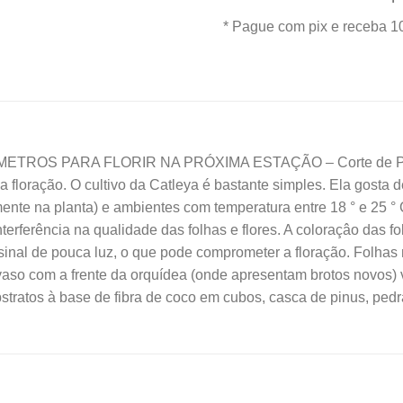
era:
* Pague com pix e receba 1
R$65
TIMETROS PARA FLORIR NA PRÓXIMA ESTAÇÃO – Corte de Plan
a floração. O cultivo da Catleya é bastante simples. Ela gosta 
amente na planta) e ambientes com temperatura entre 18 ° e 25 ° 
nterferência na qualidade das folhas e flores. A coloraçâo das f
sinal de pouca luz, o que pode comprometer a floração. Folha
vaso com a frente da orquídea (onde apresentam brotos novos) 
tratos à base de fibra de coco em cubos, casca de pinus, pedr