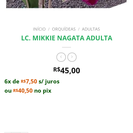
INÍCIO
/
ORQUÍDEAS
/
ADULTAS
LC. MIKKIE NAGATA ADULTA
45,00
R$
6x de
7,50
s/ juros
R$
ou
40,50
no pix
R$
Comprando uma Lc. Mikkie Nagata Adulta você leva
para casa um ótimo produto com garantia de
qualidade e procedência. Aproveite nossas ofertas e o
Frete Grátis para todo Brasil.*