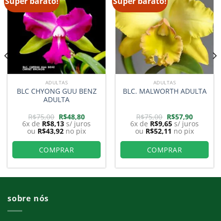
Super barato!
Super barato!
ADULTAS
ADULTAS
BLC CHYONG GUU BENZ
BLC. MALWORTH ADULTA
ADULTA
O
O
O
O
R$
75,00
R$
48,80
R$
75,00
R$
57,90
preço
preço
preço
preço
6x de
R$
8,13
s/ juros
6x de
R$
9,65
s/ juros
original
atual
original
atual
ou
R$
43,92
no pix
ou
R$
52,11
no pix
era:
é:
era:
é:
0.
R$75,00.
R$48,80.
R$75,00.
R$57,90.
COMPRAR
COMPRAR
sobre nós