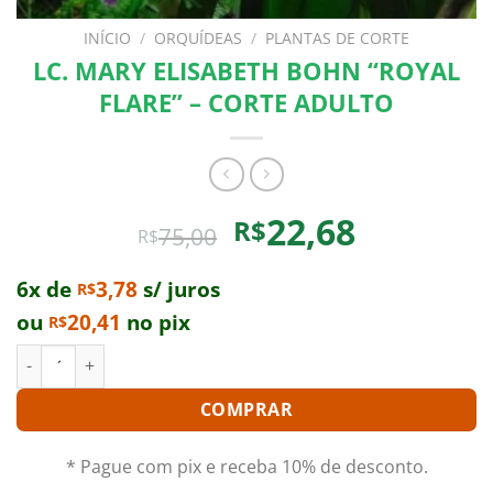
INÍCIO
/
ORQUÍDEAS
/
PLANTAS DE CORTE
LC. MARY ELISABETH BOHN “ROYAL
FLARE” – CORTE ADULTO
O
O
22,68
R$
75,00
R$
preço
preço
original
atual
6x de
3,78
s/ juros
R$
era:
é:
ou
20,41
no pix
R$
R$75,00.
R$22,68.
LC. MARY ELISABETH BOHN "ROYAL FLARE" - CORTE ADULTO q
COMPRAR
* Pague com pix e receba 10% de desconto.