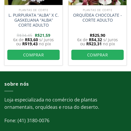
PLANTAS DE CORTE
PLANTAS DE CORTE
L. PURPURATA “ALBA” X C.
ORQUÍDEA CHOCOLATE -
GASKELIANA “ALBA”
CORTE ADULTO
CORTE ADULTO
O
O
R$
34,45
R$
21,59
R$
25,90
preço
preço
6x de
R$
3,60
s/ juros
6x de
R$
4,32
s/ juros
original
atual
ou
R$
19,43
no pix
ou
R$
23,31
no pix
era:
é:
9.
R$34,45.
R$21,59.
COMPRAR
COMPRAR
sobre nós
Loja especializada no comércio de plantas
ornamentais, orquídeas e rosa do deserto.
Fone: (41) 3180-0076