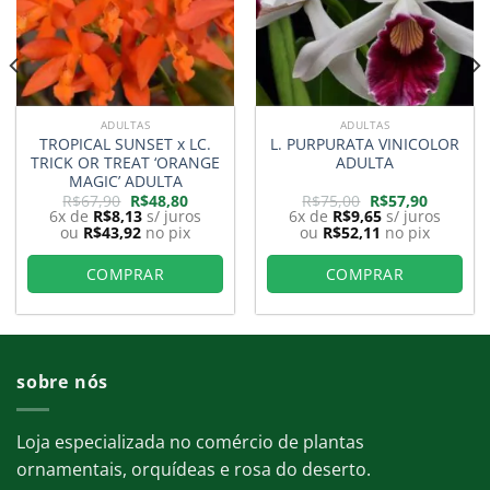
ADULTAS
ADULTAS
TROPICAL SUNSET x LC.
L. PURPURATA VINICOLOR
TRICK OR TREAT ‘ORANGE
ADULTA
MAGIC’ ADULTA
O
O
O
O
R$
67,90
R$
48,80
R$
75,00
R$
57,90
preço
preço
preço
preço
6x de
R$
8,13
s/ juros
6x de
R$
9,65
s/ juros
original
atual
original
atual
ou
R$
43,92
no pix
ou
R$
52,11
no pix
era:
é:
era:
é:
0.
R$67,90.
R$48,80.
R$75,00.
R$57,90.
COMPRAR
COMPRAR
sobre nós
Loja especializada no comércio de plantas
ornamentais, orquídeas e rosa do deserto.