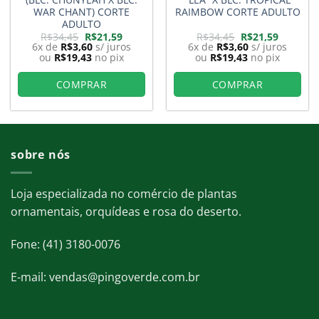
WAR CHANT) CORTE
RAIMBOW CORTE ADULTO
ADULTO
O
O
O
O
R$
34,45
R$
21,59
R$
34,45
R$
21,59
preço
preço
preço
preço
6x de
R$
3,60
s/ juros
6x de
R$
3,60
s/ juros
original
atual
original
atual
ou
R$
19,43
no pix
ou
R$
19,43
no pix
era:
é:
era:
é:
R$34,45.
R$21,59.
R$34,45.
R$21,59.
COMPRAR
COMPRAR
sobre nós
Loja especializada no comércio de plantas
ornamentais, orquídeas e rosa do deserto.
Fone: (41) 3180-0076
E-mail: vendas@pingoverde.com.br