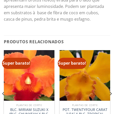
apresentam brotos novos) virada para o lado que
apresenta maior luminosidade. Podem ser plantada
em substratos à base de fibra de coco em cubos,
casca de pinus, pedra brita e musgo esfagno.
PRODUTOS RELACIONADOS
Super barato!
Super barato!
PLANTAS DE CORTE
PLANTAS DE CORTE
BLC. MIRIAM SUZUKI X
POT. TWENTYFOUR CARAT
(BLC. CHUNYEAH X BLC.
“LEA” X BLC. TROPICAL