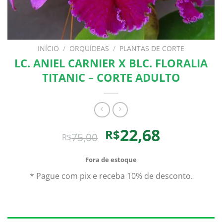
INÍCIO
/
ORQUÍDEAS
/
PLANTAS DE CORTE
LC. ANIEL CARNIER X BLC. FLORALIA
TITANIC – CORTE ADULTO
O
O
22,68
R$
75,00
R$
preço
preço
original
atual
Fora de estoque
era:
é:
* Pague com pix e receba 10% de desconto.
R$75,00.
R$22,68.