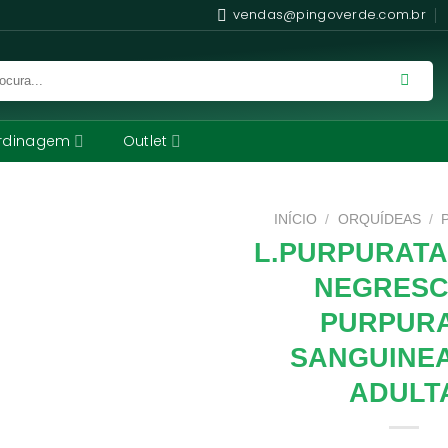
vendas@pingoverde.com.br
rdinagem
Outlet
INÍCIO
/
ORQUÍDEAS
/
L.PURPURAT
NEGRESC
PURPUR
SANGUINEA
ADULT