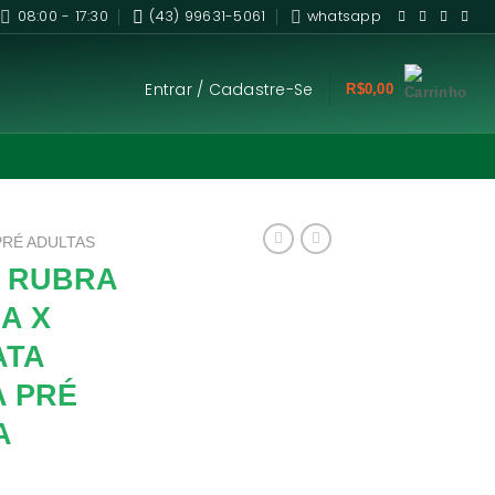
08:00 - 17:30
(43) 99631-5061
whatsapp
Entrar / Cadastre-Se
R$
0,00
PRÉ ADULTAS
A RUBRA
A X
ATA
 PRÉ
A