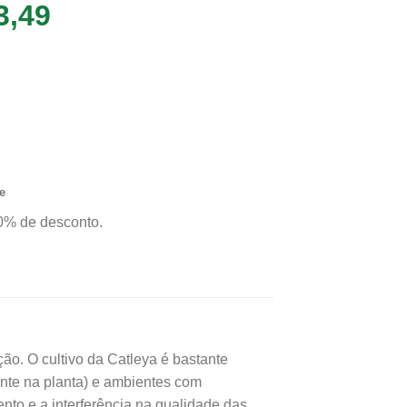
O
3,49
ço
preço
inal
atual
 Rubra Negresca
é:
Adulta você leva
,50.
R$33,49.
 com garantia de
proveite nossas
a todo Brasil.*
e
0% de desconto.
ção. O cultivo da Catleya é bastante
mente na planta) e ambientes com
ento e a interferência na qualidade das