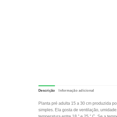
Descrição
Informação adicional
Planta pré adulta 15 a 30 cm produzida por
simples. Ela gosta de ventilação, umidade,
temperatura entre 18 ° e 25 ° C. Se a temp