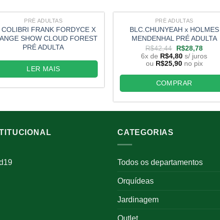
PRÉ ADULTAS
PRÉ ADULTAS
 COLIBRI FRANK FORDYCE X
BLC.CHUNYEAH x HOLMES
ANGE SHOW CLOUD FOREST
MENDENHAL PRÉ ADULTA
PRÉ ADULTA
O
O
R$
42,44
R$
28,78
preço
preço
6x de
R$
4,80
s/ juros
original
atual
ou
R$
25,90
no pix
era:
é:
LER MAIS
R$42,44.
R$28
COMPRAR
STITUCIONAL
CATEGORIAS
id19
Todos os departamentos
Orquídeas
Jardinagem
Outlet