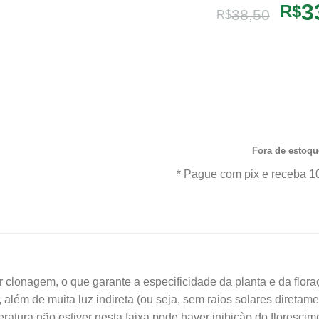
O
3
R$
38,50
R$
pre
orig
Comprando uma L.Purpurata
era:
X Purpurata Sanguinea Pré 
R$38
para casa um ótimo produto
qualidade e procedência. A
ofertas e o Frete Grátis par
Fora de estoqu
* Pague com pix e receba 1
 clonagem, o que garante a especificidade da planta e da flora
 além de muita luz indireta (ou seja, sem raios solares direta
eratura não estiver nesta faixa pode haver inibiçào do florescim