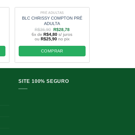
PRÉ ADULTAS
PRÉ AD
BLC CHRISSY COMPTON PRÉ
CHIA LIN GOLD
ADULTA
ADUL
O
O
R$
36,90
R$
28,78
R$
36,90
preço
preço
6x de
R$
4,80
s/ juros
6x de
R$
4,
original
atual
ou
R$
25,90
no pix
ou
R$
25,9
era:
é:
,78.
R$36,90.
R$28,78.
COMPRAR
COMP
SITE 100% SEGURO