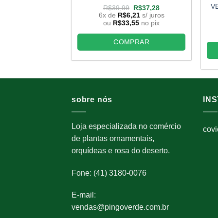
V
O
O
R$
39,99
R$
37,28
preço
preço
6x de
R$
6,21
s/ juros
original
atual
ou
R$
33,55
no pix
era:
é:
R$39,99.
R$37,28.
COMPRAR
sobre nós
IN
Loja especializada no comércio
cov
de plantas ornamentais,
orquídeas e rosa do deserto.
Fone: (41) 3180-0076
E-mail:
vendas@pingoverde.com.br