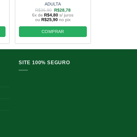
ADULTA
R$
36,90
6x de
R$
4,
O
O
R$
36,90
R$
28,78
preço
preço
ou
R$
25,9
6x de
R$
4,80
s/ juros
original
atual
ou
R$
25,90
no pix
era:
é:
COMP
,78.
R$36,90.
R$28,78.
COMPRAR
SITE 100% SEGURO