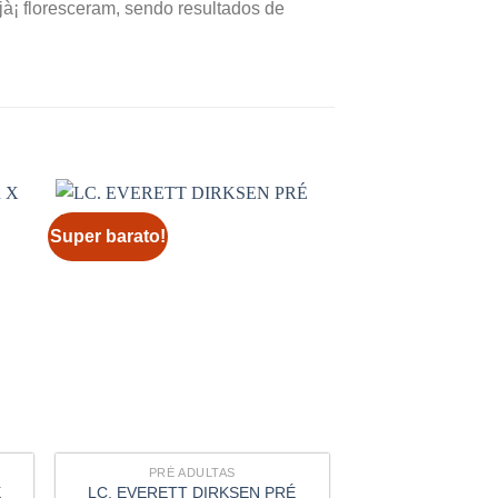
jà¡ floresceram, sendo resultados de
Super barato!
Super barato!
PRÉ ADULTAS
PRÉ AD
X
LC. EVERETT DIRKSEN PRÉ
VALLEZAC EVELY