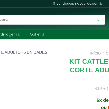
vendas@pingoverde.com.br
rdinagem
Outlet
INÍCIO
/
O
KIT CATTL
CORTE ADU
350
R$
6x d
ou