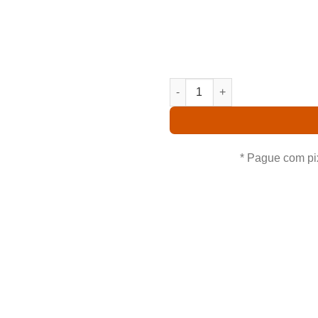
Comprando uma Kit Cattleya
você leva para casa um ót
procedência. Aproveite nossas
KIT CATTLEYAS PINTALGADAS
* Pague com pi