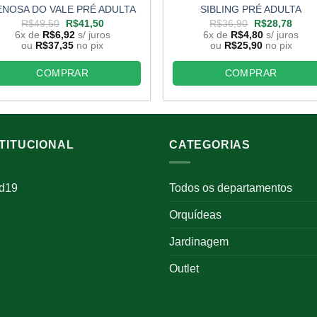
ENOSA DO VALE PRÉ ADULTA
SIBLING PRÉ ADULTA
O
O
O
O
R$
49,50
R$
41,50
R$
36,90
R$
28,78
preço
preço
preço
preço
6x de
R$
6,92
s/ juros
6x de
R$
4,80
s/ juros
original
atual
original
atual
ou
R$
37,35
no pix
ou
R$
25,90
no pix
era:
é:
era:
é:
R$49,50.
R$41,50.
R$36,90.
R$28
COMPRAR
COMPRAR
STITUCIONAL
CATEGORIAS
id19
Todos os departamentos
Orquídeas
Jardinagem
Outlet