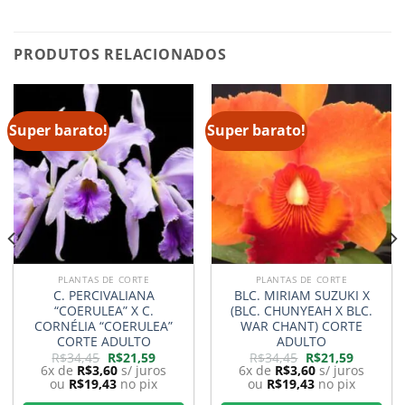
PRODUTOS RELACIONADOS
Super barato!
Super barato!
PLANTAS DE CORTE
PLANTAS DE CORTE
C. PERCIVALIANA
BLC. MIRIAM SUZUKI X
“COERULEA” X C.
(BLC. CHUNYEAH X BLC.
CORNÉLIA “COERULEA”
WAR CHANT) CORTE
CORTE ADULTO
ADULTO
O
O
O
O
R$
34,45
R$
21,59
R$
34,45
R$
21,59
preço
preço
preço
preço
6x de
R$
3,60
s/ juros
6x de
R$
3,60
s/ juros
original
atual
original
atual
ou
R$
19,43
no pix
ou
R$
19,43
no pix
era:
é:
era:
é:
9.
R$34,45.
R$21,59.
R$34,45.
R$21,59.