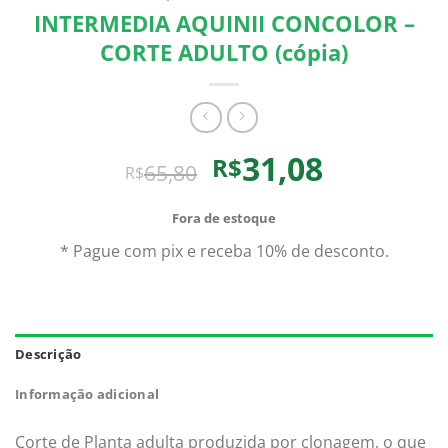
INTERMEDIA AQUINII CONCOLOR –
CORTE ADULTO (cópia)
O
O
31,08
R$
65,80
R$
preço
preço
original
atual
Fora de estoque
era:
é:
* Pague com pix e receba 10% de desconto.
R$65,80.
R$31,08.
Descrição
Informação adicional
Corte de Planta adulta produzida por clonagem, o que