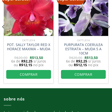
CATTLEYA
CATTLEYA
POT. SALLY TAYLOR RED X
PURPURATA COERULEA
HORACE MAXIMA – MUDA
ESTRIATA – MUDA 5 A
10CM
O
O
O
O
R$
20,00
R$
13,50
R$
20,00
R$
13,50
preço
preço
preço
preço
6x de
R$
2,25
s/ juros
6x de
R$
2,25
s/ juros
original
atual
original
atual
ou
R$
12,15
no pix
ou
R$
12,15
no pix
era:
é:
era:
é:
0.
R$20,00.
R$13,50.
R$20,00.
R$13,50.
COMPRAR
COMPRAR
sobre nós