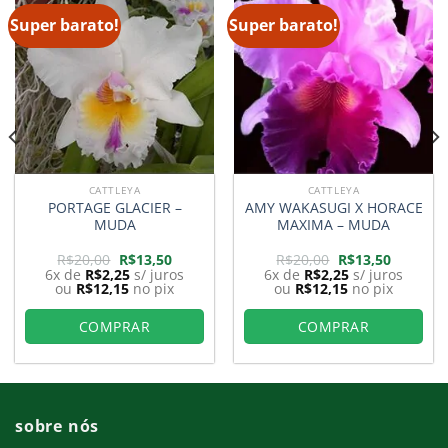
Super barato!
Super barato!
CATTLEYA
CATTLEYA
PORTAGE GLACIER –
AMY WAKASUGI X HORACE
MUDA
MAXIMA – MUDA
O
O
O
O
R$
20,00
R$
13,50
R$
20,00
R$
13,50
preço
preço
preço
preço
6x de
R$
2,25
s/ juros
6x de
R$
2,25
s/ juros
original
atual
original
atual
ou
R$
12,15
no pix
ou
R$
12,15
no pix
era:
é:
era:
é:
8.
R$20,00.
R$13,50.
R$20,00.
R$13,50.
COMPRAR
COMPRAR
sobre nós