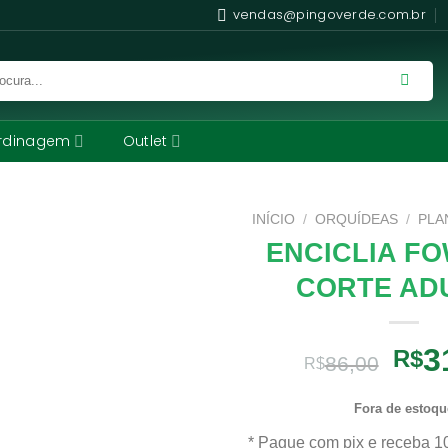
vendas@pingoverde.com.br
rdinagem
Outlet
INÍCIO
/
ORQUÍDEAS
/
PLA
ENCICLIA FO
CORTE AD
O
3
R$
86,00
R$
pre
orig
Fora de estoqu
era:
* Pague com pix e receba 1