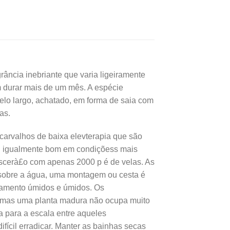
,00.
R$31,08.
ância inebriante que varia ligeiramente
m durar mais de um mês. A espécie
elo largo, achatado, em forma de saia com
as.
 carvalhos de baixa elevterapia que são
rà¡ igualmente bom em condiçõess mais
rescerà£o com apenas 2000 p é de velas. As
r sobre a água, uma montagem ou cesta é
asamento úmidos e úmidos. Os
 mas uma planta madura não ocupa muito
 para a escala entre aqueles
ícil erradicar. Manter as bainhas secas