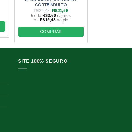
CORTE ADULTO
R$
34,45
6x de
R$
3,
O
O
R$
34,45
R$
21,59
ou
R$
19,4
preço
preço
6x de
R$
3,60
s/ juros
original
atual
ou
R$
19,43
no pix
era:
é:
COMP
R$34,45.
R$21,59.
COMPRAR
SITE 100% SEGURO