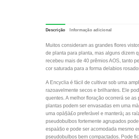
Descrição
Informação adicional
Muitos consideram as grandes flores visto
de planta para planta, mas alguns dizem q
recebeu mais de 40 prêmios AOS, tanto pel
cor saturada para a forma delabios rosad
A Encyclia é fácil de cultivar sob uma am
razoavelmente secos e brilhantes. Ele pod
quentes. A melhor floração ocorrerá se as
plantas podem ser envasadas em uma mà­di
uma opà§à£o preferà­vel e manterà¡ as ra
pseudobulbos fortemente agrupados podem
espaà§o e pode ser acomodada mesmo em p
pseudobulbos bem compactados. Pode ficar 