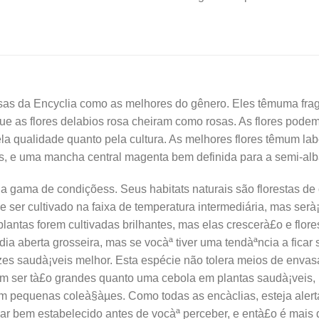
R$86
sas da Encyclia como as melhores do gênero. Eles têmuma fragr
ue as flores delabios rosa cheiram como rosas. As flores pode
a qualidade quanto pela cultura. As melhores flores têmum lab
os, e uma mancha central magenta bem definida para a semi-alb
pla gama de condiçõess. Seus habitats naturais são florestas de
e ser cultivado na faixa de temperatura intermediária, mas se
 plantas forem cultivadas brilhantes, mas elas crescerà£o e flo
a aberta grosseira, mas se vocàª tiver uma tendàªncia a fica
ízes saudà¡veis melhor. Esta espécie não tolera meios de env
 ser tà£o grandes quanto uma cebola em plantas saudà¡veis,
equenas coleà§àµes. Como todas as encà­clias, esteja alerta
bem estabelecido antes de vocàª perceber, e entà£o é mais dif