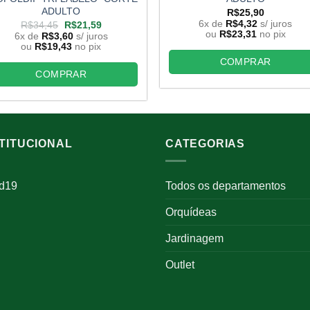
ADULTO
R$
25,90
6x de
R$
4,32
s/ juros
O
O
R$
34,45
R$
21,59
ou
R$
23,31
no pix
preço
preço
6x de
R$
3,60
s/ juros
original
atual
ou
R$
19,43
no pix
era:
é:
COMPRAR
R$34,45.
R$21,59.
COMPRAR
STITUCIONAL
CATEGORIAS
id19
Todos os departamentos
Orquídeas
Jardinagem
Outlet