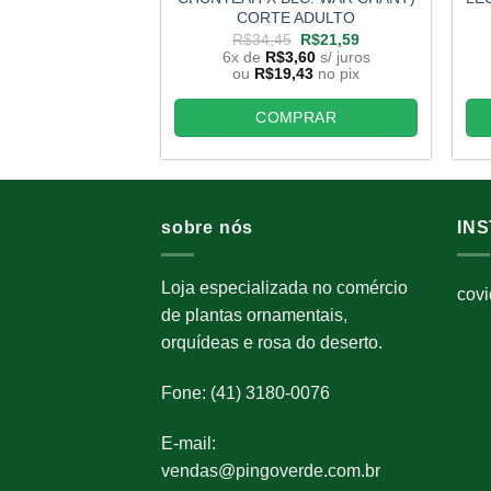
CORTE ADULTO
O
O
R$
34,45
R$
21,59
preço
preço
6x de
R$
3,60
s/ juros
original
atual
ou
R$
19,43
no pix
era:
é:
R$34,45.
R$21,59.
COMPRAR
sobre nós
IN
Loja especializada no comércio
cov
de plantas ornamentais,
orquídeas e rosa do deserto.
Fone: (41) 3180-0076
E-mail:
vendas@pingoverde.com.br