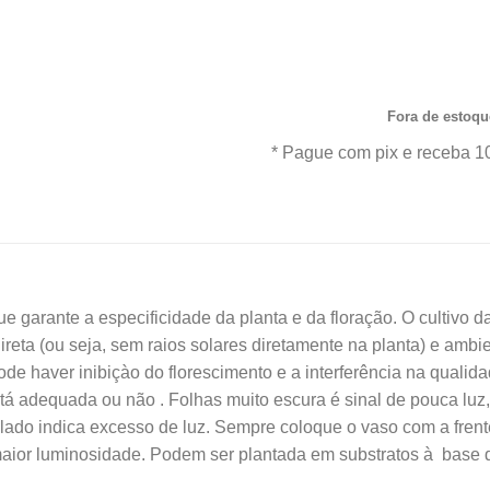
R$40
produto com garantia de
procedência. Aproveite nos
Frete Grátis para todo
Fora de estoqu
* Pague com pix e receba 1
e garante a especificidade da planta e da floração. O cultivo d
ireta (ou seja, sem raios solares diretamente na planta) e ambi
ode haver inibiçào do florescimento e a interferência na qualida
stá adequada ou não . Folhas muito escura é sinal de pouca luz
ado indica excesso de luz. Sempre coloque o vaso com a frent
maior luminosidade. Podem ser plantada em substratos à base d