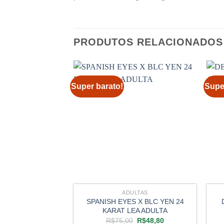
PRODUTOS RELACIONADOS
Super barato!
Supe
ADULTAS
SPANISH EYES X BLC YEN 24
KARAT LEA ADULTA
O
O
R$
75,00
R$
48,80