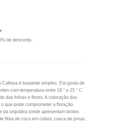
,00.
R$29,90.
 qualidade e
sas ofertas e o
 Brasil.*
e
0% de desconto.
a Catleya é bastante simples. Ela gosta de
entes com temperatura entre 18 ° e 25 ° C.
de das folhas e flores. A coloraçâo das
, o que pode comprometer a floração.
e da orquídea (onde apresentam brotos
e fibra de coco em cubos, casca de pinus,