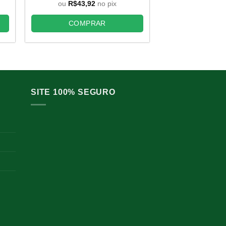
original
atual
ou
R$
43,92
no pix
ou
R$
43,9
era:
é:
,80.
R$75,00.
R$48,80.
COMPRAR
COMP
SITE 100% SEGURO