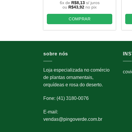
preço
preço
6x de
R$
8,13
s/ juros
original
atual
ou
R$
43,92
no pix
era:
é:
R$75,00.
R$48,80.
COMPRAR
sobre nós
IN
Loja especializada no comércio
cov
de plantas ornamentais,
orquídeas e rosa do deserto.
Fone: (41) 3180-0076
E-mail:
vendas@pingoverde.com.br