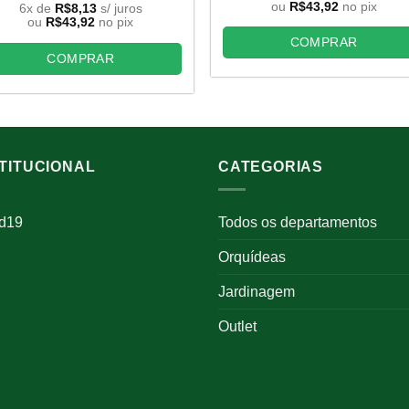
original
atual
preço
preço
ou
R$
43,92
no pix
6x de
R$
8,13
s/ juros
era:
é:
original
atual
ou
R$
43,92
no pix
R$67,90.
R$48
era:
é:
COMPRAR
R$67,90.
R$48,80.
COMPRAR
STITUCIONAL
CATEGORIAS
id19
Todos os departamentos
Orquídeas
Jardinagem
Outlet