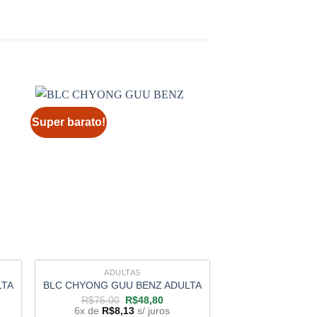
Super barato!
Super barato!
ADULTAS
ADUL
LTA
BLC CHYONG GUU BENZ ADULTA
DENDROBIUM NO
O
O
R$
75,00
R$
48,80
R$
67,90
preço
preço
6x de
R$
8,13
s/ juros
6x de
R$
8,