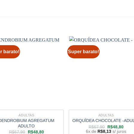
r barato!
Super barato!
ADULTAS
ADULTAS
DENDROBIUM AGREGATUM
ORQUÍDEA CHOCOLATE -ADU
ADULTO
O
O
R$
67,90
R$
48,80
preço
preço
6x de
R$
8,13
s/ juros
O
O
R$
67,90
R$
48,80