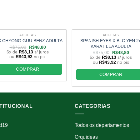
ADULTAS
ADULTAS
SPANISH EYES X BLC YEN 2
C CHYONG GUU BENZ ADULTA
KARAT LEA ADULTA
O
O
R$
75,00
R$
48,80
preço
preço
6x de
R$
8,13
s/ juros
O
O
R$
75,00
R$
48,80
original
atual
preço
preço
ou
R$
43,92
no pix
6x de
R$
8,13
s/ juros
era:
é:
original
atual
ou
R$
43,92
no pix
R$75,00.
R$48,80.
era:
é:
COMPRAR
R$75,00.
R$48
COMPRAR
STITUCIONAL
CATEGORIAS
id19
Todos os departamentos
Orquídeas