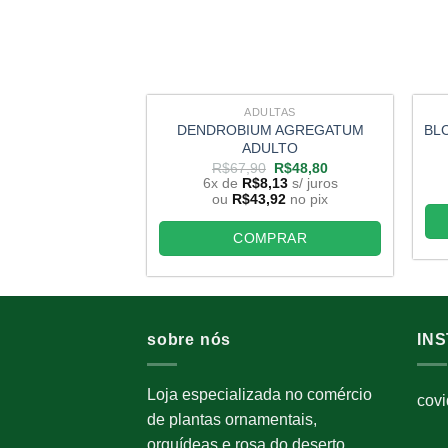
ADULTAS
DENDROBIUM AGREGATUM
BL
ADULTO
O
O
R$
67,90
R$
48,80
preço
preço
6x de
R$
8,13
s/ juros
original
atual
ou
R$
43,92
no pix
era:
é:
R$67,90.
R$48,80.
COMPRAR
sobre nós
IN
Loja especializada no comércio
cov
de plantas ornamentais,
orquídeas e rosa do deserto.