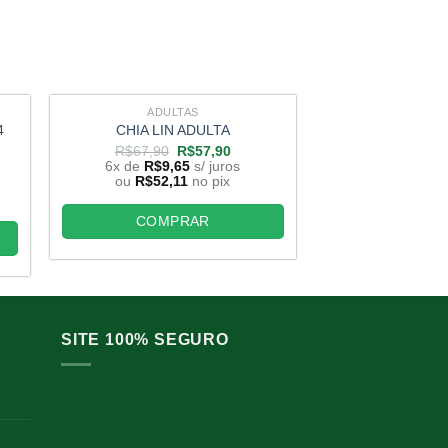
ADULTAS
ADUL
4
CATLEYA NOBIL
CHIA LIN ADULTA
ADUL
O
O
R$
67,90
R$
57,90
preço
preço
6x de
R$
9,65
s/ juros
R$
300,00
original
atual
ou
R$
52,11
no pix
6x de
R$
31,
era:
é:
ou
R$
171,
R$67,90.
R$57,90.
COMPRAR
,80.
COMP
SITE 100% SEGURO