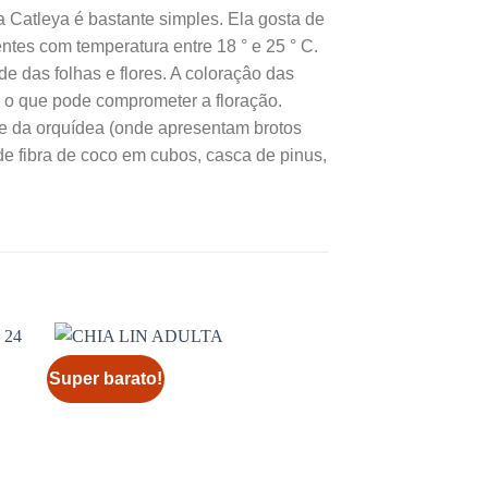
a Catleya é bastante simples. Ela gosta de
entes com temperatura entre 18 ° e 25 ° C.
de das folhas e flores. A coloraçâo das
, o que pode comprometer a floração.
e da orquídea (onde apresentam brotos
e fibra de coco em cubos, casca de pinus,
Super barato!
Super barato!