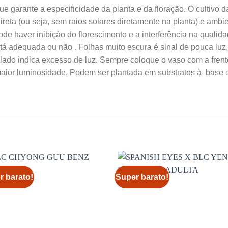
e garante a especificidade da planta e da floração. O cultivo d
ireta (ou seja, sem raios solares diretamente na planta) e ambi
ode haver inibiçào do florescimento e a interferência na qualida
stá adequada ou não . Folhas muito escura é sinal de pouca luz
ado indica excesso de luz. Sempre coloque o vaso com a frent
maior luminosidade. Podem ser plantada em substratos à base d
r barato!
Super barato!