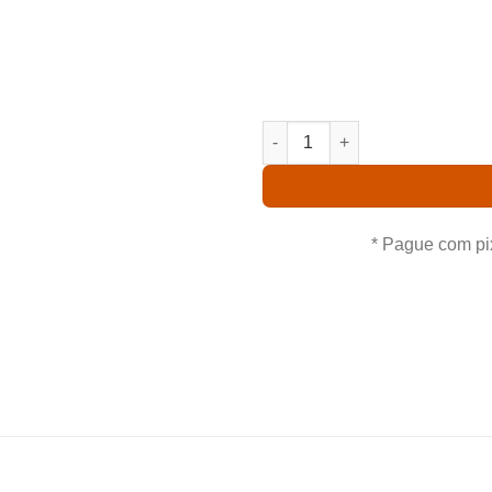
Comprando uma Doctor Dama
casa um ótimo produto co
Aproveite nossas oferta
DOCTOR DAMASIO X DELTA KI
* Pague com pi