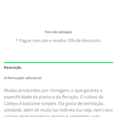
Comprando uma Dendrobium Secundum Rosa 10 A 20
era:
é:
Cm você leva para casa um ótimo produto com
R$95,00.
R$25,90.
garantia de qualidade e procedência. Aproveite nossas
ofertas e o Frete Grátis para todo Brasil.*
Fora de estoque
* Pague com pix e receba 10% de desconto.
Descrição
Informação adicional
Mudas produzidas por clonagem, o que garante a
especificidade da planta e da floração. O cultivo da
Catleya é bastante simples. Ela gosta de ventilação,
umidade, além de muita luz indireta (ou seja, sem raios
solares diretamente na planta) e ambientes com