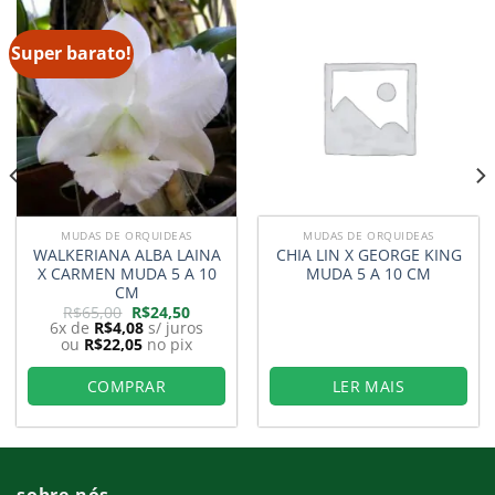
Super barato!
MUDAS DE ORQUIDEAS
MUDAS DE ORQUIDEAS
WALKERIANA ALBA LAINA
CHIA LIN X GEORGE KING
X CARMEN MUDA 5 A 10
MUDA 5 A 10 CM
CM
O
O
R$
65,00
R$
24,50
preço
preço
6x de
R$
4,08
s/ juros
original
atual
ou
R$
22,05
no pix
era:
é:
0.
R$65,00.
R$24,50.
COMPRAR
LER MAIS