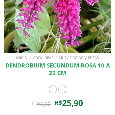
INÍCIO
/
ORQUÍDEAS
/
MUDAS DE ORQUIDEAS
DENDROBIUM SECUNDUM ROSA 10 A
20 CM
O
O
25,90
R$
95,00
R$
preço
preço
original
atual