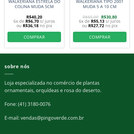
WALKERIANA ESTRELA DO
WALKERIANA TIPO 2001
COLINA MUDA 5CM
MUDA 5 A 10 CM
O
O
R$
40,20
R$
65,00
R$
30,80
preço
preço
6x de
R$
6,70
s/ juros
6x de
R$
5,13
s/ juros
original
atual
ou
R$
36,18
no pix
ou
R$
27,72
no pix
era:
é:
R$65,00.
R$30,80.
COMPRAR
COMPRAR
sobre nós
Loja especializada no comércio de plantas
ornamentais, orquídeas e rosa do deserto.
Fone: (41) 3180-0076
E-mail: vendas@pingoverde.com.br