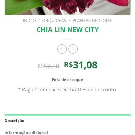
INÍCIO
/
ORQUÍDEAS
/
PLANTAS DE CORTE
CHIA LIN NEW CITY
O
O
31,08
R$
87,50
R$
preço
preço
original
atual
Fora de estoque
era:
é:
* Pague com pix e receba 10% de desconto.
R$87,50.
R$31,08.
Descrição
Informação adicional