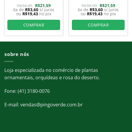
O
O
O
O
R$
34,45
R$
21,59
R$
38,90
R$
21,59
preço
preço
preço
preço
6x de
R$
3,60
s/ juros
6x de
R$
3,60
s/ juros
original
atual
original
atual
ou
R$
19,43
no pix
ou
R$
19,43
no pix
era:
é:
era:
é:
9.
R$34,45.
R$21,59.
R$38,90.
R$21,59.
COMPRAR
COMPRAR
sobre nós
Loja especializada no comércio de plantas
ornamentais, orquídeas e rosa do deserto.
Fone: (41) 3180-0076
E-mail: vendas@pingoverde.com.br