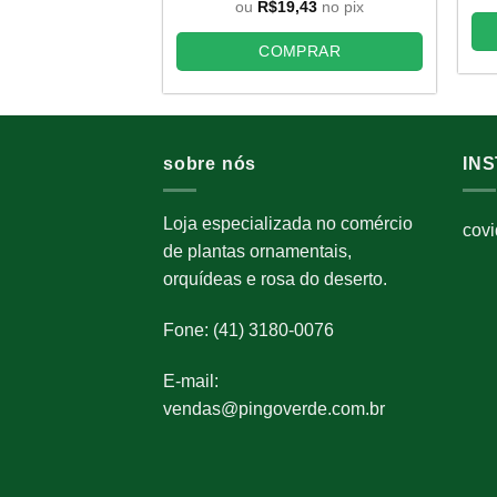
original
atual
ou
R$
19,43
no pix
era:
é:
R$34,45.
R$21,59.
COMPRAR
sobre nós
IN
Loja especializada no comércio
cov
de plantas ornamentais,
orquídeas e rosa do deserto.
Fone: (41) 3180-0076
E-mail:
vendas@pingoverde.com.br