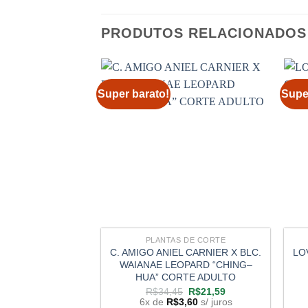
PRODUTOS RELACIONADOS
Super barato!
Supe
PLANTAS DE CORTE
C. AMIGO ANIEL CARNIER X BLC.
LO
WAIANAE LEOPARD “CHING–
HUA” CORTE ADULTO
O
O
R$
34,45
R$
21,59
preço
preço
6x de
R$
3,60
s/ juros