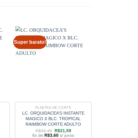
Super barato!
Super barato!
PLANTAS DE CORTE
PLANTAS D
LC. ORQUIDACEA’S INSTANTE
C. HARRISONIAE
E
MAGICO X BLC. TROPICAL
HOLMES COR
RAIMBOW CORTE ADULTO
R$
34,45
6x de
R$
3,
O
O
R$
34,45
R$
21,59
ou
R$
19,4
preço
preço
6x de
R$
3,60
s/ juros