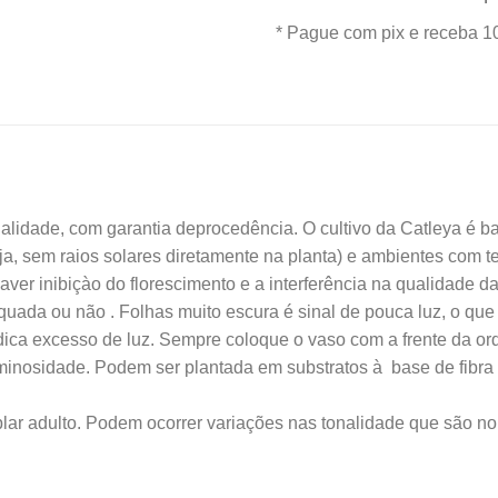
era:
* Pague com pix e receba 1
R$75
lidade, com garantia deprocedência. O cultivo da Catleya é bas
ja, sem raios solares diretamente na planta) e ambientes com te
ver inibiçào do florescimento e a interferência na qualidade das
quada ou não . Folhas muito escura é sinal de pouca luz, o qu
ica excesso de luz. Sempre coloque o vaso com a frente da or
uminosidade. Podem ser plantada em substratos à base de fibra
plar adulto. Podem ocorrer variações nas tonalidade que são n