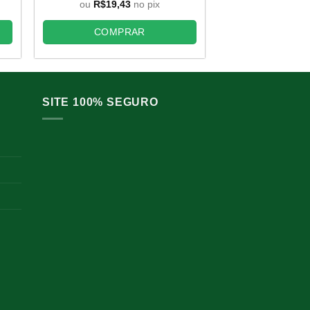
original
atual
ou
R$
19,43
no pix
era:
é:
COMP
,59.
R$34,45.
R$21,59.
COMPRAR
SITE 100% SEGURO