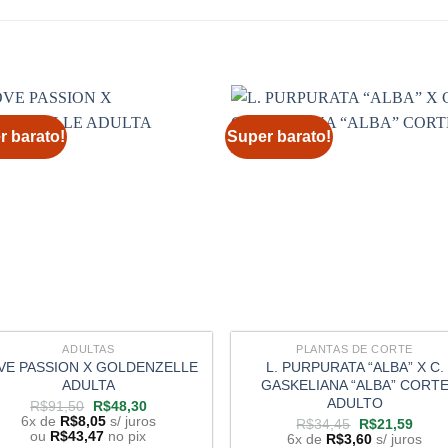
r barato!
Super barato!
ADULTAS
PLANTAS DE CORTE
VE PASSION X GOLDENZELLE
L. PURPURATA “ALBA” X C.
ADULTA
GASKELIANA “ALBA” CORT
ADULTO
O
O
R$
91,50
R$
48,30
preço
preço
6x de
R$
8,05
s/ juros
O
O
R$
34,45
R$
21,59
original
atual
ou
R$
43,47
no pix
preço
preço
6x de
R$
3,60
s/ juros
era:
é: