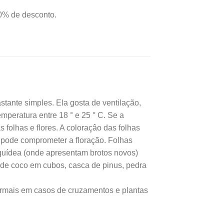
é:
0% de desconto.
,00.
R$31,08.
tante simples. Ela gosta de ventilação,
mperatura entre 18 ° e 25 ° C. Se a
 folhas e flores. A coloraçâo das folhas
e pode comprometer a floração. Folhas
quídea (onde apresentam brotos novos)
 de coco em cubos, casca de pinus, pedra
ormais em casos de cruzamentos e plantas