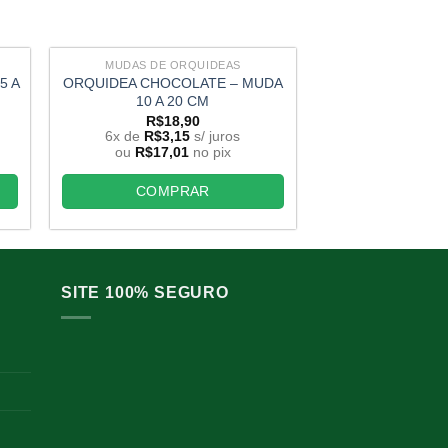
MUDAS DE ORQUIDEAS
MUDAS DE O
5 A
ORQUIDEA CHOCOLATE – MUDA
CATLEYA LABIA
10 A 20 CM
CARNEA MUDA
R$
18,90
R$
77,44
6x de
R$
3,15
s/ juros
6x de
R$
2,
ou
R$
17,01
no pix
ou
R$
14,3
,29.
COMPRAR
COMP
SITE 100% SEGURO