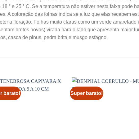
18 ° e 25 ° C. Se a temperatura não estiver nesta faixa pode ha
ores. A coloraçâo das folhas indica se a luz que elas recebem 
eter a floração. Folhas muito claras como um verde amarelado 
sentam brotos novos) virada para o lado que apresenta maior 
os, casca de pinus, pedra brita e musgo esfagno.
r barato!
Super barato!