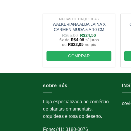
MUDAS DE ORQUIDEAS
WALKERIANA ALBA LAINA X
CARMEN MUDA 5 A 10 CM
O
O
R$
65,00
R$
24,50
preço
preço
6x de
R$
4,08
s/ juros
original
atual
ou
R$
22,05
no pix
era:
é:
R$65,00.
R$24,50.
COMPRAR
sobre nós
IN
Loja especializada no comércio
cov
de plantas ornamentais,
orquídeas e rosa do deserto.
Fone: (41) 3180-0076