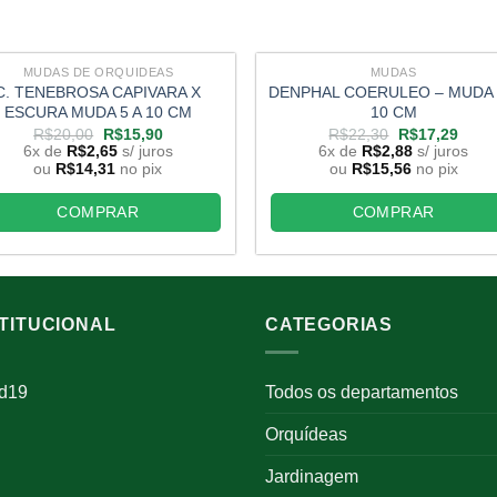
MUDAS DE ORQUIDEAS
MUDAS
C. TENEBROSA CAPIVARA X
DENPHAL COERULEO – MUDA 
ESCURA MUDA 5 A 10 CM
10 CM
O
O
O
O
R$
20,00
R$
15,90
R$
22,30
R$
17,29
preço
preço
preço
preço
6x de
R$
2,65
s/ juros
6x de
R$
2,88
s/ juros
original
atual
original
atual
ou
R$
14,31
no pix
ou
R$
15,56
no pix
era:
é:
era:
é:
R$20,00.
R$15,90.
R$22,30.
R$17
COMPRAR
COMPRAR
STITUCIONAL
CATEGORIAS
id19
Todos os departamentos
Orquídeas
Jardinagem