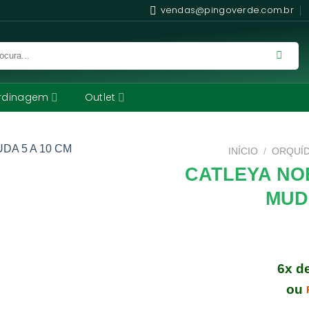
vendas@pingoverde.com.br
rdinagem
Outlet
INÍCIO
/
ORQUÍ
CATLEYA NO
MUDA
6x d
ou