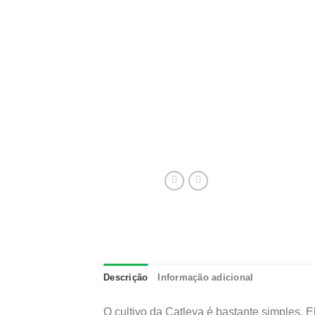
Descrição
Informação adicional
O cultivo da Catleya é bastante simples. E