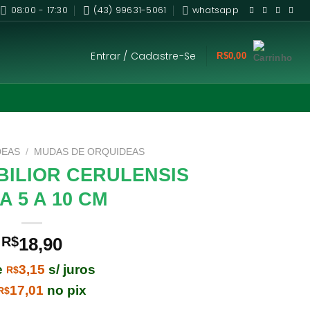
08:00 - 17:30
(43) 99631-5061
whatsapp
Entrar / Cadastre-Se
R$
0,00
DEAS
/
MUDAS DE ORQUIDEAS
BILIOR CERULENSIS
 5 A 10 CM
R$
18,90
e
3,15
s/ juros
R$
17,01
no pix
R$