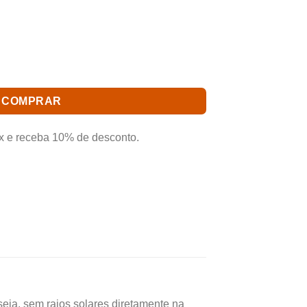
bilior Cerulensis Muda 5 A 10 Cm você
 produto com garantia de qualidade e
 ofertas e o Frete Grátis para todo Brasil.*
S MUDA 5 A 10 CM quantidade
COMPRAR
x e receba 10% de desconto.
 seja, sem raios solares diretamente na