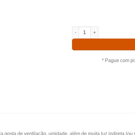
Comprando uma Catleya No
leva para casa um ótimo
procedência. Aproveite nossas
CATLEYA NOBILIOR CERULENSI
* Pague com pi
la gosta de ventilação, umidade, além de muita luz indireta (ou