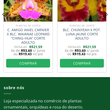
PLANTAS DE CORTE
PLANTAS DE CORTE
C. AMIGO ANIEL CARNIER
BLC. CHUNYEAH X POT.
X BLC. WAIANAE LEOPARD
LUNA JAUNE CORTE
“CHING–HUA” CORTE
ADULTO
ADULTO
O
O
O
O
R$
34,45
R$
21,59
R$
34,45
R$
21,59
preço
preço
preço
preço
6x de
R$
3,60
s/ juros
6x de
R$
3,60
s/ juros
original
atual
original
atual
ou
R$
19,43
no pix
ou
R$
19,43
no pix
era:
é:
era:
é:
9.
R$34,45.
R$21,59.
R$34,45.
R$21,59.
COMPRAR
COMPRAR
sobre nós
Loja especializada no comércio de plantas
ornamentais, orquídeas e rosa do deserto.