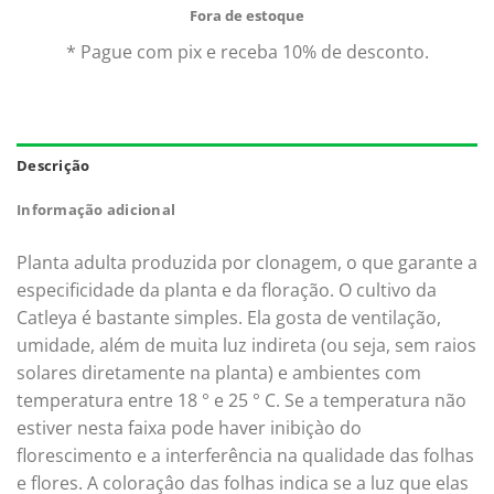
original
atual
Fora de estoque
era:
é:
* Pague com pix e receba 10% de desconto.
R$45,00.
R$31,08.
Descrição
Informação adicional
Planta adulta produzida por clonagem, o que garante a
especificidade da planta e da floração. O cultivo da
Catleya é bastante simples. Ela gosta de ventilação,
umidade, além de muita luz indireta (ou seja, sem raios
solares diretamente na planta) e ambientes com
temperatura entre 18 ° e 25 ° C. Se a temperatura não
estiver nesta faixa pode haver inibiçào do
florescimento e a interferência na qualidade das folhas
e flores. A coloraçâo das folhas indica se a luz que elas