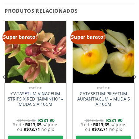
PRODUTOS RELACIONADOS
Super barato!
Super barato!
ESPÉCIE
ESPÉCIE
CATASETUM VINACEUM
CATASETUM PILEATUM
STRIPS X RED “JAIMINHO” –
AURANTIACUM – MUDA 5
MUDA 5 A 10CM
A 10CM
O
O
O
O
R$
129,00
R$
81,90
R$
129,00
R$
81,90
preço
preço
preço
preço
6x de
R$
13,65
s/ juros
6x de
R$
13,65
s/ juros
original
atual
original
atual
ou
R$
73,71
no pix
ou
R$
73,71
no pix
era:
é:
era:
é:
0.
R$129,00.
R$81,90.
R$129,00.
R$81,90