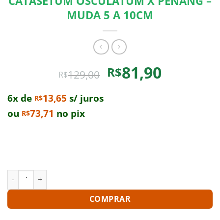
CATASETUM OSCULATUM X PENANG –
MUDA 5 A 10CM
O
O
81,90
R$
129,00
R$
preço
preço
original
atual
6x de
13,65
s/ juros
R$
era:
é:
ou
73,71
no pix
R$
R$129,00.
R$81,90.
Compre um Catasetum Osculatum X Penang – Muda 5
A 10Cm e leve para casa uma planta exclusiva.
Enriqueça a sua coleção!
CATASETUM OSCULATUM X PENANG - MUDA 5 A 10CM quanti
COMPRAR