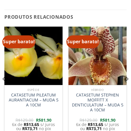
PRODUTOS RELACIONADOS
Super barato!
Super barato!
ESPÉCIE
HÍBRIDO
CATASETUM PILEATUM
CATASETUM STEPHEN
AURANTIACUM – MUDA 5
MOFFITT X
A 10CM
DENTICULATUM – MUDA 5
A 10CM
O
O
O
O
R$
129,00
R$
81,90
R$
129,00
R$
81,90
preço
preço
preço
preço
6x de
R$
13,65
s/ juros
6x de
R$
13,65
s/ juros
original
atual
original
atual
ou
R$
73,71
no pix
ou
R$
73,71
no pix