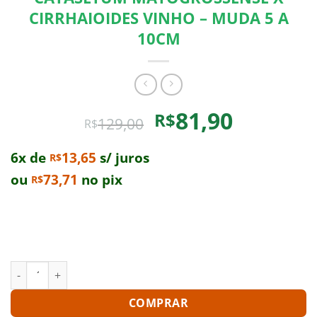
CIRRHAIOIDES VINHO – MUDA 5 A
10CM
O
O
81,90
R$
129,00
R$
preço
preço
original
atual
6x de
13,65
s/ juros
R$
era:
é:
ou
73,71
no pix
R$
R$129,00.
R$81,90.
Compre um Catasetum Matogrossense X Cirrhaioides
Vinho – Muda 5 A 10Cm e leve para casa uma planta
exclusiva. Enriqueça a sua coleção!
CATASETUM MATOGROSSENSE X CIRRHAIOIDES VINHO - MUDA 
COMPRAR