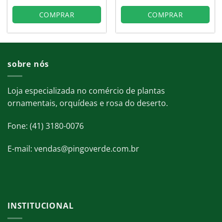
era:
é:
era:
é:
0.
R$129,00.
R$81,90.
R$129,00.
R$81,90
COMPRAR
COMPRAR
sobre nós
Loja especializada no comércio de plantas
ornamentais, orquídeas e rosa do deserto.
Fone: (41) 3180-0076
E-mail: vendas@pingoverde.com.br
INSTITUCIONAL