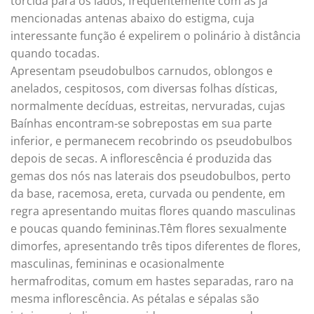
torcida para os lados, frequentemente com as já
mencionadas antenas abaixo do estigma, cuja
interessante função é expelirem o polinário à distância
quando tocadas.
Apresentam pseudobulbos carnudos, oblongos e
anelados, cespitosos, com diversas folhas dísticas,
normalmente decíduas, estreitas, nervuradas, cujas
Baínhas encontram-se sobrepostas em sua parte
inferior, e permanecem recobrindo os pseudobulbos
depois de secas. A inflorescência é produzida das
gemas dos nós nas laterais dos pseudobulbos, perto
da base, racemosa, ereta, curvada ou pendente, em
regra apresentando muitas flores quando masculinas
e poucas quando femininas.Têm flores sexualmente
dimorfes, apresentando três tipos diferentes de flores,
masculinas, femininas e ocasionalmente
hermafroditas, comum em hastes separadas, raro na
mesma inflorescência. As pétalas e sépalas são