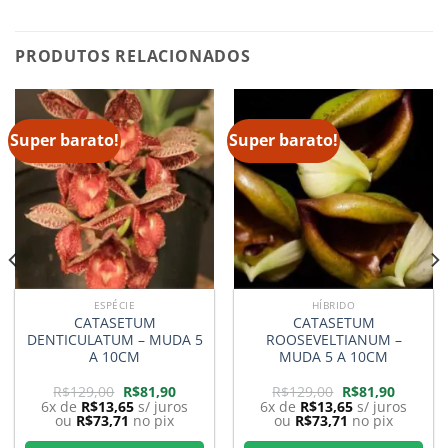
PRODUTOS RELACIONADOS
Super barato!
Super barato!
ESPÉCIE
HÍBRIDO
CATASETUM
CATASETUM
DENTICULATUM – MUDA 5
ROOSEVELTIANUM –
A 10CM
MUDA 5 A 10CM
O
O
O
O
R$
129,00
R$
81,90
R$
129,00
R$
81,90
preço
preço
preço
preço
6x de
R$
13,65
s/ juros
6x de
R$
13,65
s/ juros
original
atual
original
atual
ou
R$
73,71
no pix
ou
R$
73,71
no pix
era:
é:
era:
é:
0.
R$129,00.
R$81,90.
R$129,00.
R$81,90