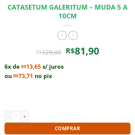
CATASETUM GALERITUM – MUDA 5 A
10CM
O
O
81,90
R$
129,00
R$
preço
preço
original
atual
6x de
13,65
s/ juros
R$
era:
é:
ou
73,71
no pix
R$
R$129,00.
R$81,90.
Compre um Catasetum Galeritum – Muda 5 A 10Cm e
leve para casa uma planta exclusiva. Enriqueça a sua
coleção!
CATASETUM GALERITUM - MUDA 5 A 10CM quantidade
COMPRAR