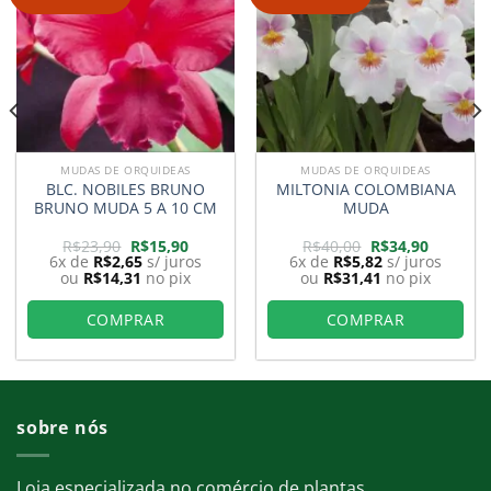
MUDAS DE ORQUIDEAS
MUDAS DE ORQUIDEAS
BLC. NOBILES BRUNO
MILTONIA COLOMBIANA
BRUNO MUDA 5 A 10 CM
MUDA
O
O
O
O
R$
23,90
R$
15,90
R$
40,00
R$
34,90
preço
preço
preço
preço
6x de
R$
2,65
s/ juros
6x de
R$
5,82
s/ juros
original
atual
original
atual
ou
R$
14,31
no pix
ou
R$
31,41
no pix
era:
é:
era:
é:
0.
R$23,90.
R$15,90.
R$40,00.
R$34,90.
COMPRAR
COMPRAR
sobre nós
Loja especializada no comércio de plantas