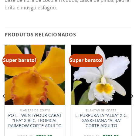
brita e musgo esfagno.
PRODUTOS RELACIONADOS
Super barato!
Super barato!
PLANTAS DE CORTE
PLANTAS DE CORTE
POT. TWENTYFOUR CARAT
L. PURPURATA “ALBA” X C.
“LEA” X BLC. TROPICAL
GASKELIANA “ALBA”
RAIMBOW CORTE ADULTO
CORTE ADULTO