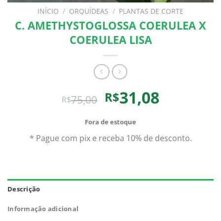
INÍCIO
/
ORQUÍDEAS
/
PLANTAS DE CORTE
C. AMETHYSTOGLOSSA COERULEA X
COERULEA LISA
O
O
31,08
R$
75,00
R$
preço
preço
original
atual
Fora de estoque
era:
é:
* Pague com pix e receba 10% de desconto.
R$75,00.
R$31,08.
Descrição
Informação adicional