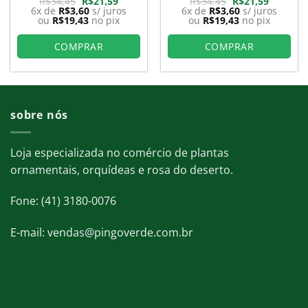
O
O
O
O
R$
34,45
R$
21,59
R$
34,45
R$
21,59
preço
preço
preço
preço
6x de
R$
3,60
s/ juros
6x de
R$
3,60
s/ juros
original
atual
original
atual
ou
R$
19,43
no pix
ou
R$
19,43
no pix
era:
é:
era:
é:
9.
R$34,45.
R$21,59.
R$34,45.
R$21,59.
COMPRAR
COMPRAR
sobre nós
Loja especializada no comércio de plantas
ornamentais, orquídeas e rosa do deserto.
Fone: (41) 3180-0076
E-mail: vendas@pingoverde.com.br