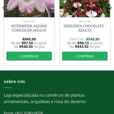
ADULTAS
ADULTAS
INTERMEDIA AQUINII
ORQUÍDEA CHOCOLATE -
CONCOLOR ADULTA
ADULTA
O
O
R$
45,00
R$
67,90
R$
48,80
preço
preço
6x de
R$
7,50
s/ juros
6x de
R$
8,13
s/ juros
original
atual
ou
R$
40,50
no pix
ou
R$
43,92
no pix
era:
é:
0.
R$67,90.
R$48,80.
COMPRAR
COMPRAR
sobre nós
Loja especializada no comércio de plantas
ornamentais, orquídeas e rosa do deserto.
Fone: (41) 3180-0076