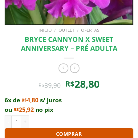
INÍCIO
/
OUTLET
/
OFERTAS
BRYCE CANNYON X SWEET
ANNIVERSARY – PRÉ ADULTA
O
O
28,80
R$
39,90
R$
preço
preço
original
atual
6x de
4,80
s/ juros
R$
era:
é:
ou
25,92
no pix
R$
R$39,90.
R$28,80.
BRYCE CANNYON X SWEET ANNIVERSARY - PRÉ ADULTA quant
COMPRAR