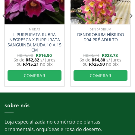
MUDAS
DENDROBIUM
L.PURPURATA RUBRA
DENDROBIUM HÍBRIDO
NEGRESCA X PURPURATA
D94 PRÉ ADULTO
SANGUINEA MUDA 10 A 15
CM
O
O
O
O
R$
25,90
R$
16,90
R$
33,24
R$
28,78
preço
preço
preço
preço
6x de
R$
2,82
s/ juros
6x de
R$
4,80
s/ juros
original
atual
original
atual
ou
R$
15,21
no pix
ou
R$
25,90
no pix
era:
é:
era:
é:
R$25,90.
R$16,90.
R$33,24.
R$28,78.
COMPRAR
COMPRAR
sobre nós
Loja especializada no comércio de plantas
ornamentais, orquídeas e rosa do deserto.