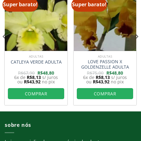
Super barato!
Super barato!
ADULTAS
ADULTAS
LOVE PASSION X
CATLEYA VERDE ADULTA
GOLDENZELLE ADULTA
O
O
O
O
R$
67,90
R$
48,80
R$
75,00
R$
48,80
preço
preço
preço
preço
6x de
R$
8,13
s/ juros
6x de
R$
8,13
s/ juros
original
atual
original
atual
ou
R$
43,92
no pix
ou
R$
43,92
no pix
era:
é:
era:
é:
,00.
R$67,90.
R$48,80.
R$75,00.
R$48,80.
COMPRAR
COMPRAR
sobre nós