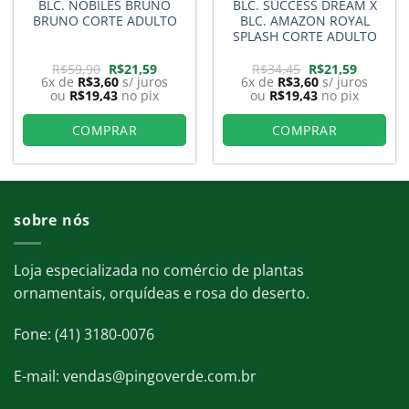
BLC. NOBILES BRUNO
BLC. SUCCESS DREAM X
BRUNO CORTE ADULTO
BLC. AMAZON ROYAL
SPLASH CORTE ADULTO
O
O
O
O
R$
59,90
R$
21,59
R$
34,45
R$
21,59
preço
preço
preço
preço
6x de
R$
3,60
s/ juros
6x de
R$
3,60
s/ juros
original
atual
original
atual
ou
R$
19,43
no pix
ou
R$
19,43
no pix
era:
é:
era:
é:
9.
R$59,90.
R$21,59.
R$34,45.
R$21,59.
COMPRAR
COMPRAR
sobre nós
Loja especializada no comércio de plantas
ornamentais, orquídeas e rosa do deserto.
Fone: (41) 3180-0076
E-mail: vendas@pingoverde.com.br