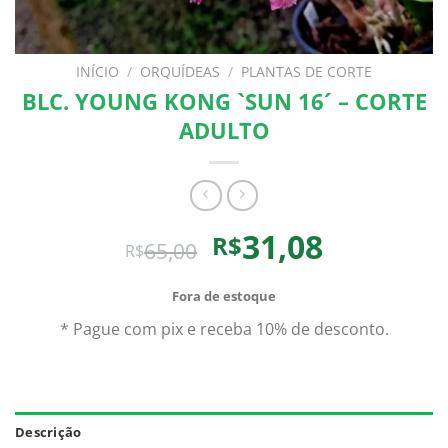
INÍCIO
/
ORQUÍDEAS
/
PLANTAS DE CORTE
BLC. YOUNG KONG `SUN 16´ – CORTE
ADULTO
O
O
31,08
R$
65,00
R$
preço
preço
original
atual
Fora de estoque
era:
é:
* Pague com pix e receba 10% de desconto.
R$65,00.
R$31,08.
Descrição