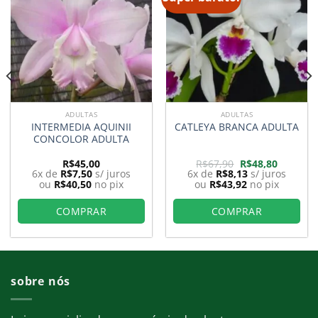
ADULTAS
ADULTAS
INTERMEDIA AQUINII
CATLEYA BRANCA ADULTA
CONCOLOR ADULTA
O
O
R$
45,00
R$
67,90
R$
48,80
preço
preço
6x de
R$
7,50
s/ juros
6x de
R$
8,13
s/ juros
original
atual
ou
R$
40,50
no pix
ou
R$
43,92
no pix
era:
é:
0.
R$67,90.
R$48,80.
COMPRAR
COMPRAR
sobre nós