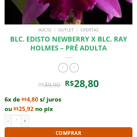
INÍCIO
/
OUTLET
/
OFERTAS
BLC. EDISTO NEWBERRY X BLC. RAY
HOLMES – PRÉ ADULTA
O
O
28,80
R$
39,90
R$
preço
preço
original
atual
6x de
4,80
s/ juros
R$
era:
é:
ou
25,92
no pix
R$
R$39,90.
R$28,80.
BLC. EDISTO NEWBERRY X BLC. RAY HOLMES - PRÉ ADULTA qu
COMPRAR