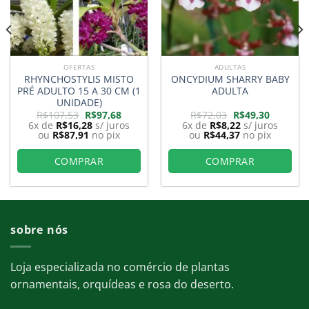
OFERTAS
ADULTAS
RHYNCHOSTYLIS MISTO
ONCYDIUM SHARRY BABY
PRÉ ADULTO 15 A 30 CM (1
ADULTA
UNIDADE)
O
O
O
O
R$
107,53
R$
97,68
R$
72,03
R$
49,30
preço
preço
preço
preço
6x de
R$
16,28
s/ juros
6x de
R$
8,22
s/ juros
original
atual
original
atual
ou
R$
87,91
no pix
ou
R$
44,37
no pix
era:
é:
era:
é:
0.
R$107,53.
R$97,68.
R$72,03.
R$49,30.
COMPRAR
COMPRAR
sobre nós
Loja especializada no comércio de plantas
ornamentais, orquídeas e rosa do deserto.