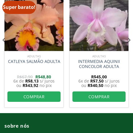
Super barato!
ADULTAS
ADULTAS
INTERMEDIA AQUINII
CATLEYA SALMÃO ADULTA
CONCOLOR ADULTA
O
O
R$
67,90
R$
48,80
R$
45,00
preço
preço
6x de
R$
8,13
s/ juros
6x de
R$
7,50
s/ juros
original
atual
ou
R$
43,92
no pix
ou
R$
40,50
no pix
era:
é:
0.
R$67,90.
R$48,80.
COMPRAR
COMPRAR
sobre nós