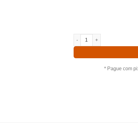
Comprando uma (Blc Durigan
leva para casa um ótimo
procedência. Aproveite nossas
(BLC DURIGAN X C GRANULOSA
* Pague com pi