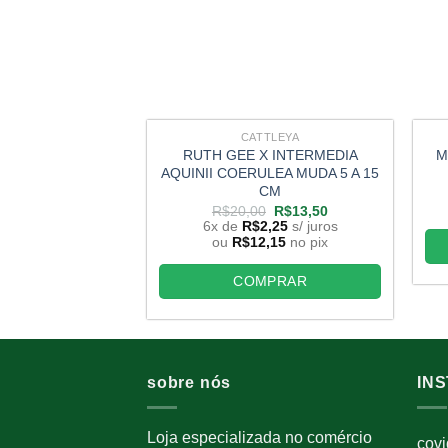
CATTLEYA
RUTH GEE X INTERMEDIA
M
AQUINII COERULEA MUDA 5 A 15
CM
O
O
R$
20,00
R$
13,50
preço
preço
6x de
R$
2,25
s/ juros
original
atual
ou
R$
12,15
no pix
era:
é:
R$20,00.
R$13,50.
COMPRAR
sobre nós
IN
Loja especializada no comércio
cov