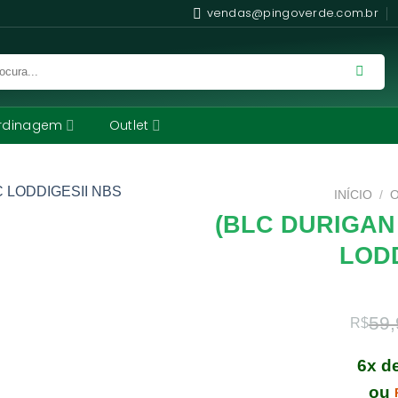
vendas@pingoverde.com.br
rdinagem
Outlet
INÍCIO
/
(BLC DURIGAN
LODD
59,
R$
6x d
ou