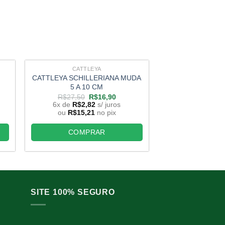
CATTLEYA
CATTL
CATTLEYA SCHILLERIANA MUDA
C. AMESTHYSTO
5 A 10 CM
AURANTIACA AMA
10
O
O
R$
27,50
R$
16,90
preço
preço
6x de
R$
2,82
s/ juros
R$
25,00
original
atual
ou
R$
15,21
no pix
6x de
R$
2,
era:
é:
ou
R$
15,2
,50.
R$27,50.
R$16,90.
COMPRAR
COMP
SITE 100% SEGURO