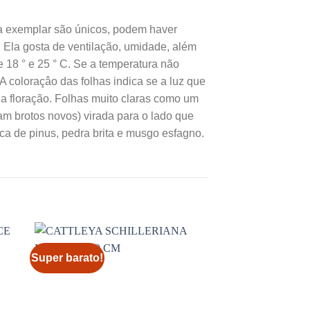
a exemplar são únicos, podem haver
. Ela gosta de ventilação, umidade, além
e 18 ° e 25 ° C. Se a temperatura não
 A coloraçâo das folhas indica se a luz que
a floração. Folhas muito claras como um
m brotos novos) virada para o lado que
a de pinus, pedra brita e musgo esfagno.
Super barato!
Super barato!