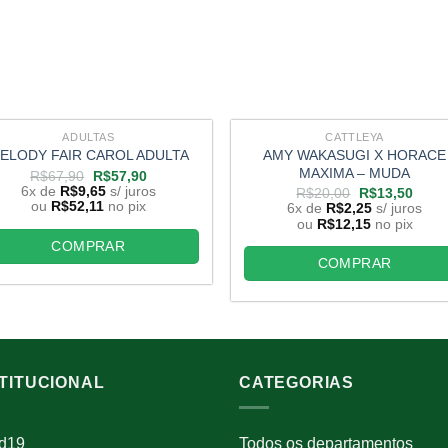
ADULTAS
CATTLEYA
AMY WAKASUGI X HORACE
ELODY FAIR CAROL ADULTA
MAXIMA – MUDA
O
O
R$
67,90
R$
57,90
preço
preço
6x de
R$
9,65
s/ juros
O
O
R$
20,00
R$
13,50
original
atual
preço
preço
ou
R$
52,11
no pix
6x de
R$
2,25
s/ juros
era:
é:
original
atual
ou
R$
12,15
no pix
R$67,90.
R$57,90.
era:
é:
COMPRAR
R$20,00.
R$13
COMPRAR
STITUCIONAL
CATEGORIAS
id19
Todos os departamentos