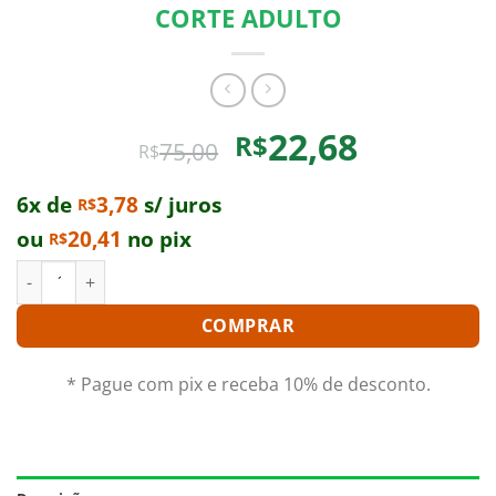
CORTE ADULTO
O
O
22,68
R$
75,00
R$
preço
preço
original
atual
6x de
3,78
s/ juros
R$
era:
é:
ou
20,41
no pix
R$
R$75,00.
R$22,68.
BLC. DELTA KING "TANGERGLOW" - CORTE ADULTO quantidad
COMPRAR
* Pague com pix e receba 10% de desconto.