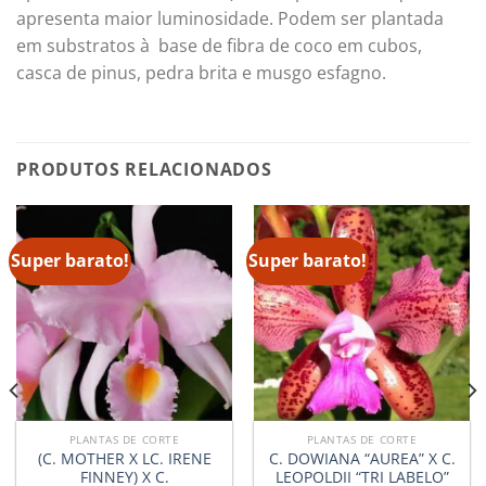
apresenta maior luminosidade. Podem ser plantada
em substratos à base de fibra de coco em cubos,
casca de pinus, pedra brita e musgo esfagno.
PRODUTOS RELACIONADOS
Super barato!
Super barato!
PLANTAS DE CORTE
PLANTAS DE CORTE
(C. MOTHER X LC. IRENE
C. DOWIANA “AUREA” X C.
FINNEY) X C.
LEOPOLDII “TRI LABELO”