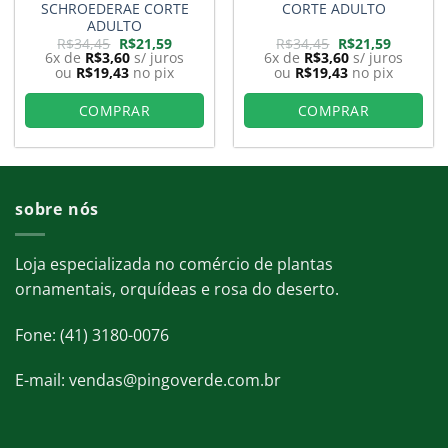
SCHROEDERAE CORTE
CORTE ADULTO
ADULTO
O
O
O
O
R$
34,45
R$
21,59
R$
34,45
R$
21,59
preço
preço
preço
preço
6x de
R$
3,60
s/ juros
6x de
R$
3,60
s/ juros
original
atual
original
atual
ou
R$
19,43
no pix
ou
R$
19,43
no pix
era:
é:
era:
é:
9.
R$34,45.
R$21,59.
R$34,45.
R$21,59.
COMPRAR
COMPRAR
sobre nós
Loja especializada no comércio de plantas
ornamentais, orquídeas e rosa do deserto.
Fone: (41) 3180-0076
E-mail: vendas@pingoverde.com.br