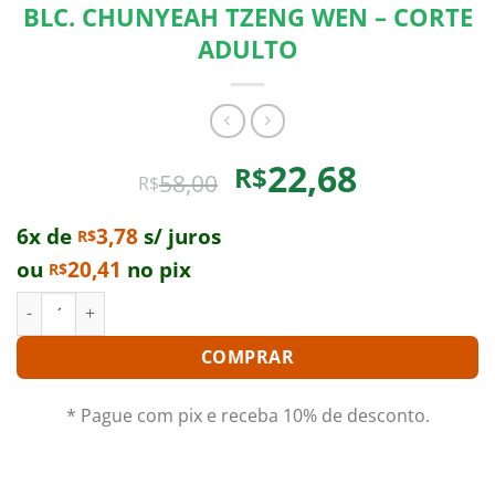
BLC. CHUNYEAH TZENG WEN – CORTE
ADULTO
O
O
22,68
R$
58,00
R$
preço
preço
original
atual
6x de
3,78
s/ juros
R$
era:
é:
ou
20,41
no pix
R$
R$58,00.
R$22,68.
BLC. CHUNYEAH TZENG WEN - CORTE ADULTO quantidade
COMPRAR
* Pague com pix e receba 10% de desconto.