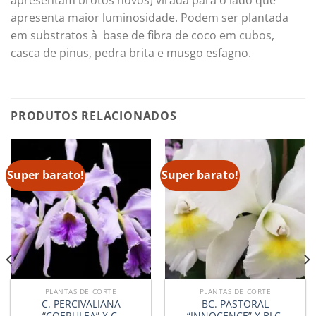
apresentam brotos novos) virada para o lado que
apresenta maior luminosidade. Podem ser plantada
em substratos à base de fibra de coco em cubos,
casca de pinus, pedra brita e musgo esfagno.
PRODUTOS RELACIONADOS
Super barato!
Super barato!
PLANTAS DE CORTE
PLANTAS DE CORTE
C. PERCIVALIANA
BC. PASTORAL
“COERULEA” X C.
“INNOCENCE” X BLC.