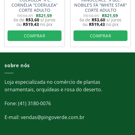
CORNÉLIA “COERULEA”
NOBILE’S FÁ “WHITE STAR”
CORTE ADULTO
CORTE ADULTO
O
O
O
O
R$
34,45
R$
21,59
R$
34,45
R$
21,59
preço
preço
preço
preço
6x de
R$
3,60
s/ juros
6x de
R$
3,60
s/ juros
original
atual
original
atual
ou
R$
19,43
no pix
ou
R$
19,43
no pix
era:
é:
era:
é:
R$34,45.
R$21,59.
R$34,45.
R$21,59.
COMPRAR
COMPRAR
sobre nós
Loja especializada no comércio de plantas
ornamentais, orquídeas e rosa do deserto.
Fone: (41) 3180-0076
E-mail: vendas@pingoverde.com.br