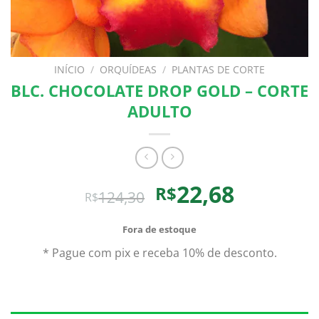
INÍCIO
/
ORQUÍDEAS
/
PLANTAS DE CORTE
BLC. CHOCOLATE DROP GOLD – CORTE
ADULTO
O
O
22,68
R$
124,30
R$
preço
preço
original
atual
Fora de estoque
era:
é:
* Pague com pix e receba 10% de desconto.
R$124,30.
R$22,68.