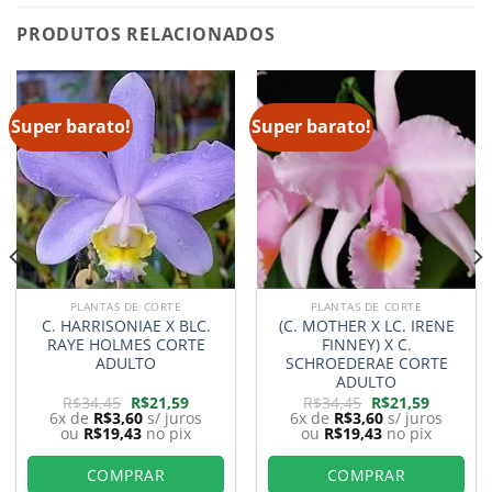
PRODUTOS RELACIONADOS
Super barato!
Super barato!
PLANTAS DE CORTE
PLANTAS DE CORTE
C. HARRISONIAE X BLC.
(C. MOTHER X LC. IRENE
RAYE HOLMES CORTE
FINNEY) X C.
ADULTO
SCHROEDERAE CORTE
ADULTO
O
O
O
O
R$
34,45
R$
21,59
R$
34,45
R$
21,59
preço
preço
preço
preço
6x de
R$
3,60
s/ juros
6x de
R$
3,60
s/ juros
original
atual
original
atual
ou
R$
19,43
no pix
ou
R$
19,43
no pix
era:
é:
era:
é:
9.
R$34,45.
R$21,59.
R$34,45.
R$21,59.
COMPRAR
COMPRAR