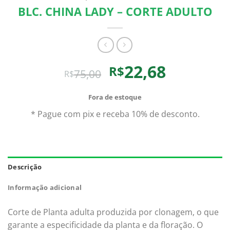
BLC. CHINA LADY – CORTE ADULTO
O
O
22,68
R$
75,00
R$
preço
preço
original
atual
Fora de estoque
era:
é:
* Pague com pix e receba 10% de desconto.
R$75,00.
R$22,68.
Descrição
Informação adicional
Corte de Planta adulta produzida por clonagem, o que
garante a especificidade da planta e da floração. O