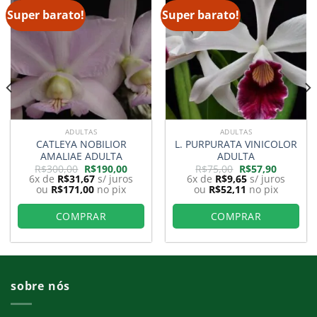
Super barato!
Super barato!
ADULTAS
ADULTAS
CATLEYA NOBILIOR
L. PURPURATA VINICOLOR
AMALIAE ADULTA
ADULTA
O
O
O
O
R$
300,00
R$
190,00
R$
75,00
R$
57,90
preço
preço
preço
preço
6x de
R$
31,67
s/ juros
6x de
R$
9,65
s/ juros
original
atual
original
atual
ou
R$
171,00
no pix
ou
R$
52,11
no pix
era:
é:
era:
é:
0.
R$300,00.
R$190,00.
R$75,00.
R$57,90.
COMPRAR
COMPRAR
sobre nós