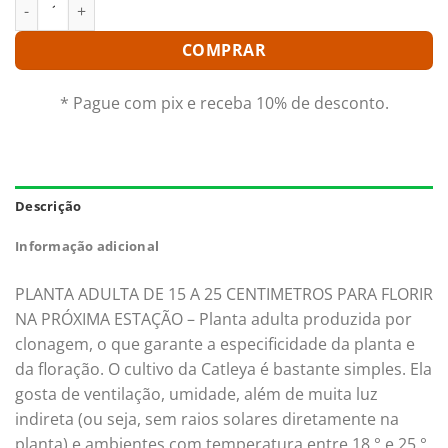
BLC. CHIA LIN X BLC. DREAM PARADISE ADULTA quantidade
COMPRAR
* Pague com pix e receba 10% de desconto.
Descrição
Informação adicional
PLANTA ADULTA DE 15 A 25 CENTIMETROS PARA FLORIR
NA PRÓXIMA ESTAÇÃO – Planta adulta produzida por
clonagem, o que garante a especificidade da planta e
da floração. O cultivo da Catleya é bastante simples. Ela
gosta de ventilação, umidade, além de muita luz
indireta (ou seja, sem raios solares diretamente na
planta) e ambientes com temperatura entre 18 ° e 25 °