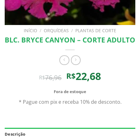
INÍCIO
/
ORQUÍDEAS
/
PLANTAS DE CORTE
BLC. BRYCE CANYON – CORTE ADULTO
O
O
22,68
R$
76,96
R$
preço
preço
original
atual
Fora de estoque
era:
é:
* Pague com pix e receba 10% de desconto.
R$76,96.
R$22,68.
Descrição