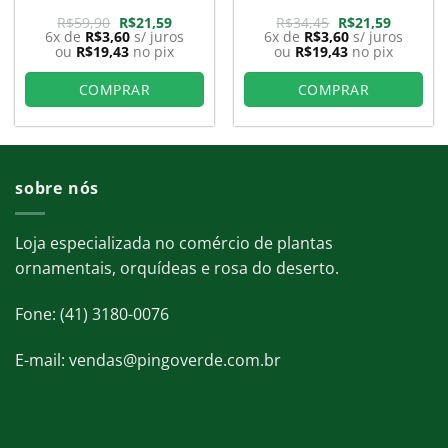
O
O
O
O
R$
59,90
R$
21,59
R$
34,45
R$
21,59
preço
preço
preço
preço
6x de
R$
3,60
s/ juros
6x de
R$
3,60
s/ juros
original
atual
original
atual
ou
R$
19,43
no pix
ou
R$
19,43
no pix
era:
é:
era:
é:
9.
R$59,90.
R$21,59.
R$34,45.
R$21,59.
COMPRAR
COMPRAR
sobre nós
Loja especializada no comércio de plantas
ornamentais, orquídeas e rosa do deserto.
Fone: (41) 3180-0076
E-mail: vendas@pingoverde.com.br