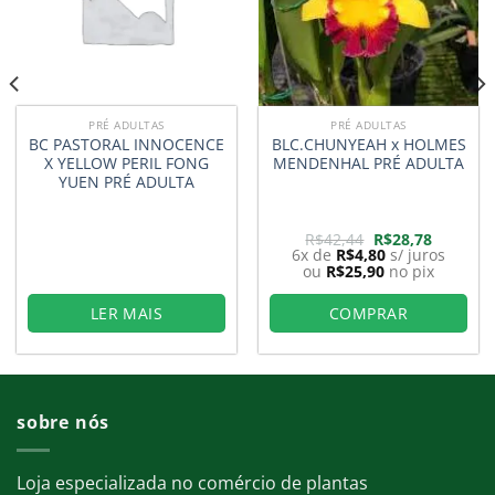
PRÉ ADULTAS
PRÉ ADULTAS
BC PASTORAL INNOCENCE
BLC.CHUNYEAH x HOLMES
X YELLOW PERIL FONG
MENDENHAL PRÉ ADULTA
YUEN PRÉ ADULTA
O
O
R$
42,44
R$
28,78
preço
preço
6x de
R$
4,80
s/ juros
original
atual
ou
R$
25,90
no pix
era:
é:
R$42,44.
R$28,78.
LER MAIS
COMPRAR
sobre nós
Loja especializada no comércio de plantas