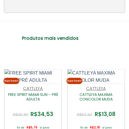
Produtos mais vendidos
Super barato!
Super barato!
CATTLEYA
CATTLEYA
FREE SPIRIT MIAMI SUN – PRÉ
CATTLEYA MAXIMA
ADULTA
CONCOLOR MUDA
R$
34,53
R$
13,08
O
O
O
O
R$
36,90
R$
52,50
preço
preço
preço
preço
original
atual
original
atual
era:
é:
era:
é:
R$
5,76
R$
2,18
6x de
s/ juros
6x de
s/ juros
R$36,90.
R$34,53.
R$52,50.
R$13,0