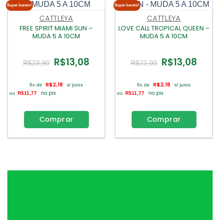
Super barato!
Super barato!
CATTLEYA
CATTLEYA
FREE SPIRIT MIAMI SUN –
LOVE CALL TROPICAL QUEEN –
MUDA 5 A 10CM
MUDA 5 A 10CM
R$
13,08
R$
13,08
O
O
O
O
R$
23,90
R$
22,00
preço
preço
preço
preço
original
atual
original
atual
era:
é:
era:
é:
R$
2,18
R$
2,18
6x de
s/ juros
6x de
s/ juros
R$23,90.
R$13,08.
R$22,00.
R$13,0
no pix
no pix
ou
R$
11,77
ou
R$
11,77
Comprar
Comprar