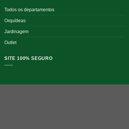
Todos os departamentos
Orquídeas
Jardinagem
Outlet
SITE 100% SEGURO