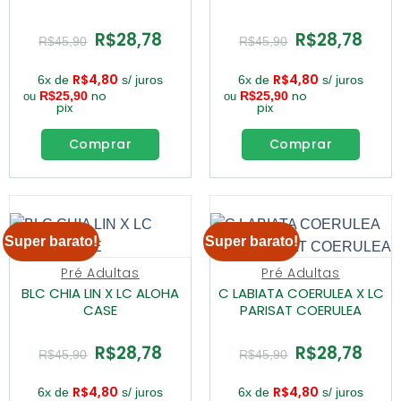
R$
28,78
R$
28,78
O
O
O
O
R$
45,90
R$
45,90
preço
preço
preço
preço
original
atual
original
atual
era:
é:
era:
é:
R$
4,80
R$
4,80
6x de
s/ juros
6x de
s/ juros
R$45,90.
R$28,78.
R$45,90.
R$28,7
no
no
R$
25,90
R$
25,90
ou
ou
pix
pix
Comprar
Comprar
Super barato!
Super barato!
Pré Adultas
Pré Adultas
BLC CHIA LIN X LC ALOHA
C LABIATA COERULEA X LC
CASE
PARISAT COERULEA
R$
28,78
R$
28,78
O
O
O
O
R$
45,90
R$
45,90
preço
preço
preço
preço
original
atual
original
atual
era:
é:
era:
é:
R$
4,80
R$
4,80
6x de
s/ juros
6x de
s/ juros
R$45,90.
R$28,78.
R$45,90.
R$28,7