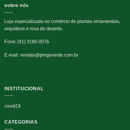
sobre nós
Loja especializada no comércio de plantas ornamentais,
orquídeas e rosa do deserto.
Fone: (41) 3180-0076
E-mail: vendas@pingoverde.com.br
INSTITUCIONAL
covid19
CATEGORIAS