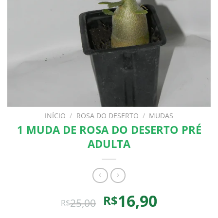
INÍCIO
/
ROSA DO DESERTO
/
MUDAS
1 MUDA DE ROSA DO DESERTO PRÉ
ADULTA
O
O
16,90
R$
25,00
R$
preço
preço