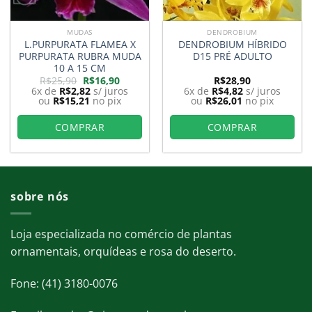
MUDAS
DENDROBIUM
L.PURPURATA FLAMEA X
DENDROBIUM HÍBRIDO
PURPURATA RUBRA MUDA
D15 PRÉ ADULTO
10 A 15 CM
O
O
R$
25,90
R$
16,90
R$
28,90
preço
preço
6x de
R$
2,82
s/ juros
6x de
R$
4,82
s/ juros
original
atual
ou
R$
15,21
no pix
ou
R$
26,01
no pix
era:
é:
8.
R$25,90.
R$16,90.
COMPRAR
COMPRAR
sobre nós
Loja especializada no comércio de plantas
ornamentais, orquídeas e rosa do deserto.
Fone: (41) 3180-0076