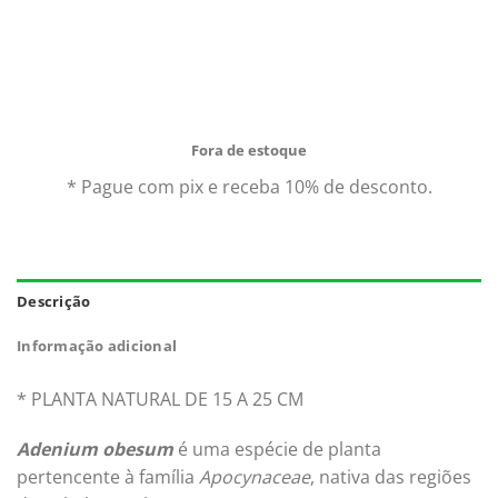
original
atual
Comprando uma 1 Muda De Rosa Do Deserto Pré
era:
é:
Adulta você leva para casa um ótimo produto com
R$25,00.
R$16,90.
garantia de qualidade e procedência. Aproveite nossas
ofertas e o Frete Grátis para todo Brasil.*
Fora de estoque
* Pague com pix e receba 10% de desconto.
Descrição
Informação adicional
* PLANTA NATURAL DE 15 A 25 CM
Adenium obesum
é uma espécie de planta
pertencente à família
Apocynaceae
, nativa das regiões